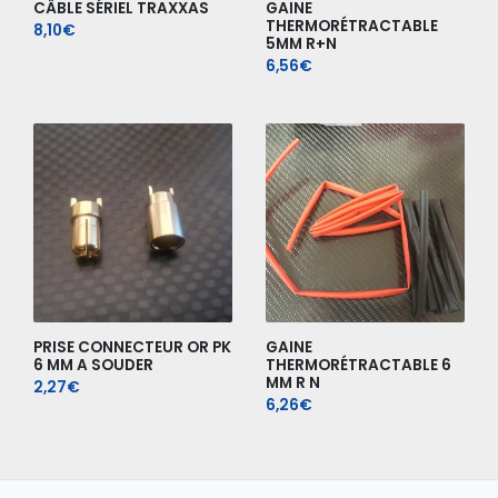
CÂBLE SÉRIEL TRAXXAS
GAINE
THERMORÉTRACTABLE
8,10
€
5MM R+N
6,56
€
PRISE CONNECTEUR OR PK
GAINE
6 MM A SOUDER
THERMORÉTRACTABLE 6
MM R N
2,27
€
6,26
€