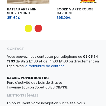
BATEAU ARTR MINI
SCORD V ARTR ROUGE
SCORD MONO
CARBONE
351,60
€
695,00
€
Ce
produit
a
CONTACT
plusieurs
Vous pouvez nous contacter par téléphone au
06 08 74
variations.
13 93
de 9h à 12h00 et de 14h00 18h00 ou directement en
Les
ligne avec
le formulaire de contact
options
peuvent
être
RACING POWER BOAT RC
choisies
Parc d’activité des bois de Grasse
sur
1 avenue Louison Bobet 06130 GRASSE
la
page
MENTIONS LÉGALES
du
En poursuivant votre navigation sur ce site, vous
produit