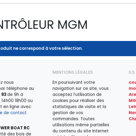
NTRÔLEUR MGM
oduit ne correspond à votre sélection.
MENTIONS LÉGALES
IL
z nous
En poursuivant votre
co
par téléphone au
navigation sur ce site, vous
mo
3 93
de 9h à
acceptez l’utilisation de
Ar
e 14h00 18h00 ou
cookies pour réaliser des
MG
t en ligne avec
statistiques de visite et la
Le
re de contact
gestion de vos
Nav
commandes. Toutes
Cl
utilisations même partielles
OWER BOAT RC
du contenu du site Internet
vité des bois de