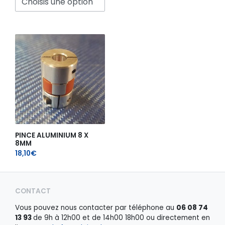
Ce
produit
a
plusieurs
variations.
Les
options
peuvent
être
choisies
sur
la
PINCE ALUMINIUM 8 X
8MM
page
18,10
€
du
produit
CONTACT
Vous pouvez nous contacter par téléphone au
06 08 74
13 93
de 9h à 12h00 et de 14h00 18h00 ou directement en