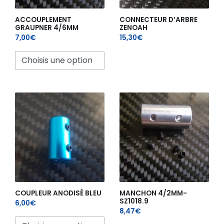
ACCOUPLEMENT
CONNECTEUR D’ARBRE
GRAUPNER 4/6MM
ZENOAH
7,00
€
15,30
€
Ce
produit
a
plusieurs
variations.
Les
options
peuvent
être
choisies
sur
la
COUPLEUR ANODISÉ BLEU
MANCHON 4/2MM-
SZ1018.9
page
6,00
€
8,47
€
du
produit