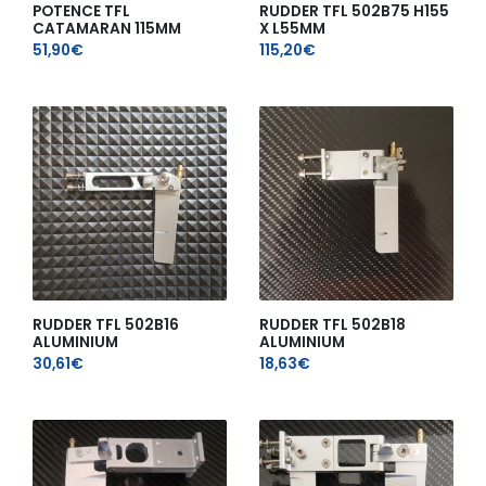
POTENCE TFL
RUDDER TFL 502B75 H155
CATAMARAN 115MM
X L55MM
51,90
€
115,20
€
RUDDER TFL 502B16
RUDDER TFL 502B18
ALUMINIUM
ALUMINIUM
30,61
€
18,63
€