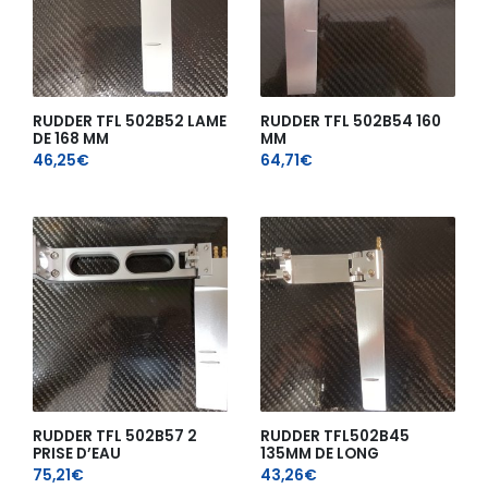
RUDDER TFL 502B52 LAME
RUDDER TFL 502B54 160
DE 168 MM
MM
46,25
€
64,71
€
RUDDER TFL 502B57 2
RUDDER TFL502B45
PRISE D’EAU
135MM DE LONG
75,21
€
43,26
€