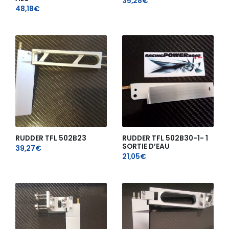
35,28
€
48,18
€
RUDDER TFL 502B23
RUDDER TFL 502B30-1- 1
SORTIE D’EAU
39,27
€
21,05
€