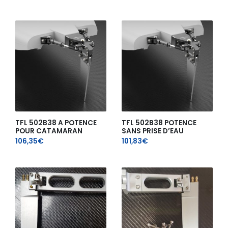
TFL 502B38 A POTENCE
TFL 502B38 POTENCE
POUR CATAMARAN
SANS PRISE D’EAU
106,35
€
101,83
€