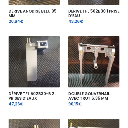
DÉRIVE ANODISÉ BLEU 95
DÉRIVE TFL 502B30 1 PRISE
MM
D’EAU
20,64
€
43,26
€
DÉRIVE TFL 502B30-B 2
DOUBLE GOUVERNAIL
PRISES D’EAUX
AVEC TRUT 6.35 MM
47,26
€
90,15
€